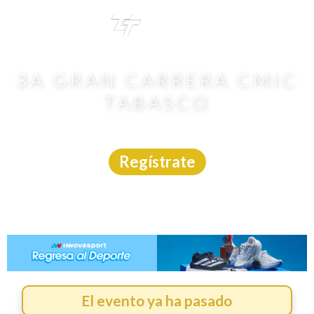
TRI
TOUR
3A GRAN CARRERA CMIC
TABASCO
Carrera
|
Tabasco
|
12/7/2026
Regístrate
El evento ya ha pasado