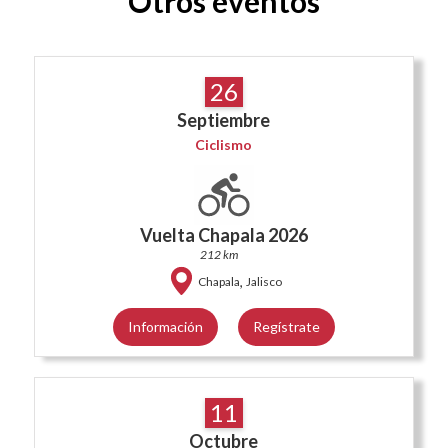
Otros eventos
26
Septiembre
Ciclismo
Vuelta Chapala 2026
212 km
,
Chapala
Jalisco
Información
Regístrate
11
Octubre