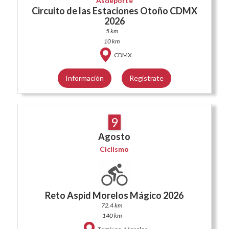
Asdeporte
Circuito de las Estaciones Otoño CDMX
2026
5 km
10 km
CDMX
Información
Regístrate
9
Agosto
Ciclismo
Reto Aspid Morelos Mágico 2026
72.4 km
140 km