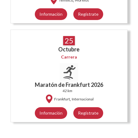
,
Temixco
Morelos
Información
Regístrate
25
Octubre
Carrera
Maratón de Frankfurt 2026
42 km
,
Frankfurt
Internacional
Información
Regístrate