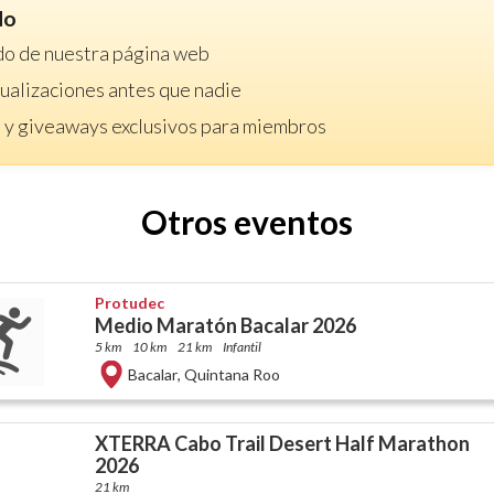
do
do de nuestra página web
ctualizaciones antes que nadie
 y giveaways exclusivos para miembros
Otros eventos
Protudec
Medio Maratón Bacalar 2026
5 km
10 km
21 km
Infantil
Bacalar
,
Quintana Roo
XTERRA Cabo Trail Desert Half Marathon
2026
21 km