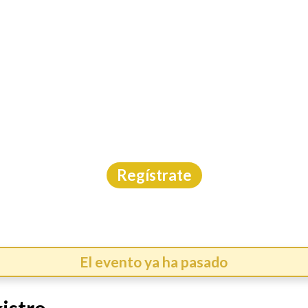
INICIO
CAL
ERA SAN JOSE DE LO
Carrera
|
Querétaro
|
Carreras México
|
15/3/2026
Regístrate
El evento ya ha pasado