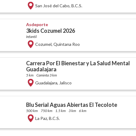
San José del Cabo
,
B.C.S.
Asdeporte
3kids Cozumel 2026
Infantil
Cozumel
,
Quintana Roo
Carrera Por El Bienestar y La Salud Mental
Guadalajara
5 km
Caminta 3 km
Guadalajara
,
Jalisco
Blu Serial Aguas Abiertas El Tecolote
500 km
750 km
1.5 km
3 km
6 km
La Paz
,
B.C.S.