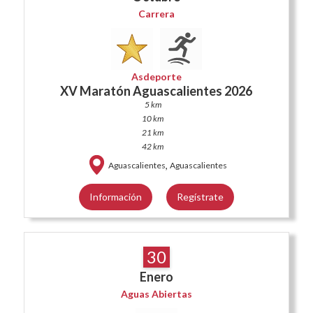
Carrera
Asdeporte
XV Maratón Aguascalientes 2026
5 km
10 km
21 km
42 km
,
Aguascalientes
Aguascalientes
Información
Regístrate
30
Enero
Aguas Abiertas