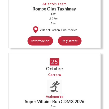
Atlantes Team
Rompe Olas Taxhimay
1 km
2.5 km
5 km
,
Villa del Carbón
Edo. México
Información
Regístrate
25
Octubre
Carrera
Asdeporte
Super Villains Run CDMX 2026
5 km