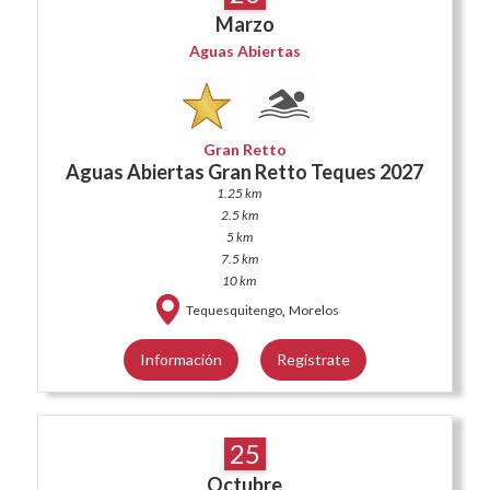
Marzo
Aguas Abiertas
Gran Retto
Aguas Abiertas Gran Retto Teques 2027
1.25 km
2.5 km
5 km
7.5 km
10 km
,
Tequesquitengo
Morelos
Información
Regístrate
25
Octubre