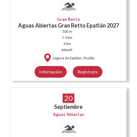
Gran Retto
Aguas Abiertas Gran Retto Epatlán 2027
500 m
1.5 km
4 km
Infantil
,
Laguna de Epatlán
Puebla
Información
Regístrate
20
Septiembre
Aguas Abiertas