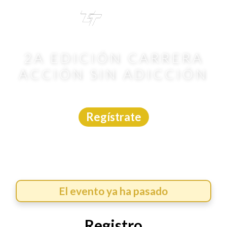
TRI
TOUR
2A EDICIÓN CARRERA
ACCIÓN SIN ADICCIÓN
Carrera
|
Querétaro
|
Carreras México
|
7/6/2026
Regístrate
El evento ya ha pasado
Registro