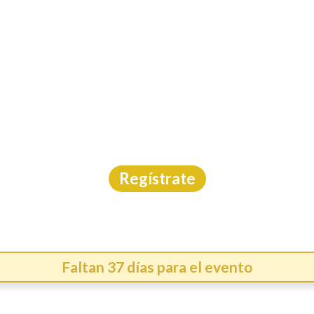
INICIO
CAL
RERA CANAGRAF COLO
Carrera
|
Tabasco
|
13/9/2026
Regístrate
Faltan 37 días para el evento