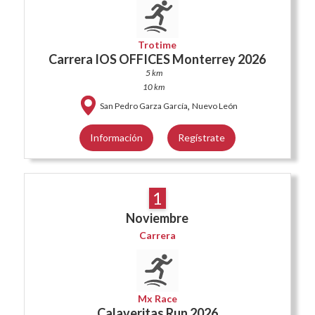
Trotime
Carrera IOS OFFICES Monterrey 2026
5 km
10 km
,
San Pedro Garza García
Nuevo León
Información
Regístrate
1
Noviembre
Carrera
Mx Race
Calaveritas Run 2026