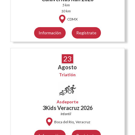
5 km
10 km
CDMX
Información
Regístrate
23
Agosto
Triatlón
Asdeporte
3Kids Veracruz 2026
Infantil
,
Boca del Río
Veracruz