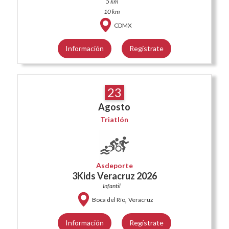
5 km
10 km
CDMX
Información
Regístrate
23
Agosto
Triatlón
Asdeporte
3Kids Veracruz 2026
Infantil
,
Boca del Río
Veracruz
Información
Regístrate