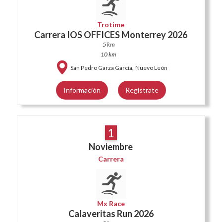
Trotime
Carrera IOS OFFICES Monterrey 2026
5 km
10 km
,
San Pedro Garza García
Nuevo León
Información
Regístrate
1
Noviembre
Carrera
Mx Race
Calaveritas Run 2026