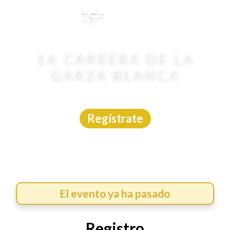
TRI
TOUR
1A CARRERA DE LA
GARZA BLANCA
Carrera
|
Edo. México
|
Chronostart
|
17/5/2026
Regístrate
El evento ya ha pasado
Registro