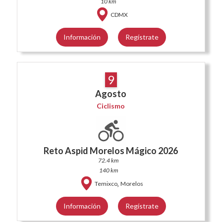
10 km
CDMX
Información
Regístrate
9
Agosto
Ciclismo
Reto Aspid Morelos Mágico 2026
72.4 km
140 km
,
Temixco
Morelos
Información
Regístrate