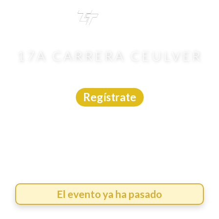
TRI
TOUR
17A CARRERA CEULVER
Carrera
|
Veracruz
|
Asdeporte
|
8/3/2026
Regístrate
El evento ya ha pasado