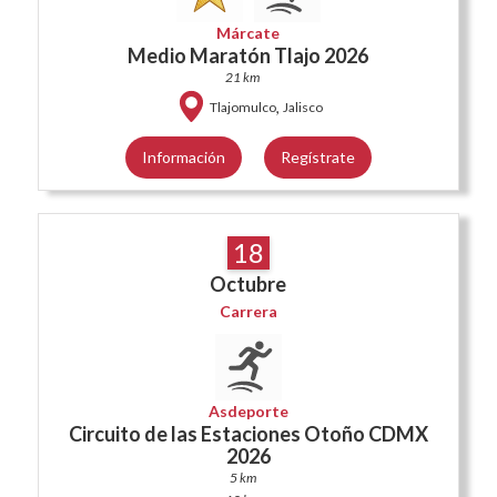
Márcate
Medio Maratón Tlajo 2026
21 km
,
Tlajomulco
Jalisco
Información
Regístrate
18
Octubre
Carrera
Asdeporte
Circuito de las Estaciones Otoño CDMX
2026
5 km