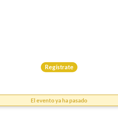
INICIO
CAL
5K TRAIL RUNNING N
Carrera Trail
|
Tamaulipas
|
28/2/2026
Regístrate
El evento ya ha pasado