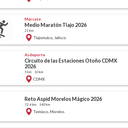
Márcate
Medio Maratón Tlajo 2026
21 km
Tlajomulco
,
Jalisco
Asdeporte
Circuito de las Estaciones Otoño CDMX
2026
5 km
10 km
CDMX
Reto Aspid Morelos Mágico 2026
72.4 km
140 km
Temixco
,
Morelos