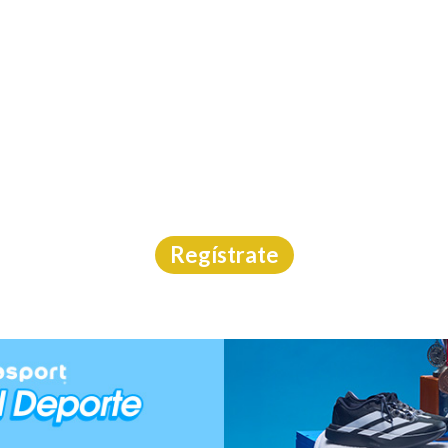
INICIO
CAL
12A CARRERA PASCUA
Carrera
|
CDMX
|
Asdeporte
|
28/6/2026
Regístrate