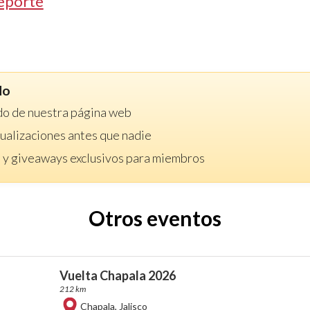
eporte
do
do de nuestra página web
ctualizaciones antes que nadie
 y giveaways exclusivos para miembros
Otros eventos
Vuelta Chapala 2026
212 km
Chapala
,
Jalisco